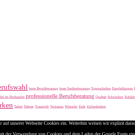
rufswahl
beste Berufsberatung
beste Studienberatung
Eigenschaften
Empfehlungen
professionelle Berufsberatung
del im Heuhaufen
Qualität
Schwächen
Schüler
rken
Talent
Talente
Traumjob
Vertrauen
Wünsche
Ziele
Zufriedenheit
auf unserer Webseite Cookies ein. Weiterhin weisen wir explizit darau
h mit der Verwendung von Cookies und dem Laden der Google Fonts ein