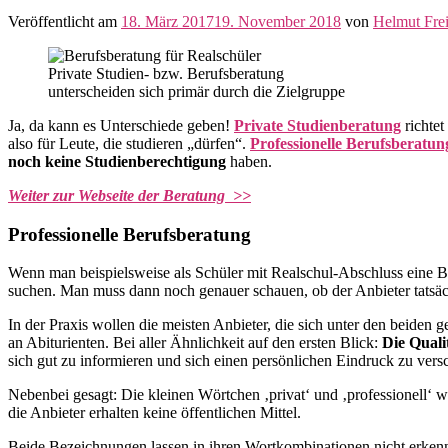
Veröffentlicht am
18. März 2017
19. November 2018
von
Helmut Fre
Private Studien- bzw. Berufsberatung
unterscheiden sich primär durch die Zielgruppe
Ja, da kann es Unterschiede geben!
Private Studienberatung
richtet
also für Leute, die studieren „dürfen“.
Professionelle Berufsberatun
noch keine Studienberechtigung
haben.
Weiter zur Webseite der Beratung >>
Professionelle Berufsberatung
Wenn man beispielsweise als Schüler mit Realschul-Abschluss eine B
suchen. Man muss dann noch genauer schauen, ob der Anbieter tatsäc
In der Praxis wollen die meisten Anbieter, die sich unter den beiden 
an Abiturienten. Bei aller Ähnlichkeit auf den ersten Blick:
Die Quali
sich gut zu informieren und sich einen persönlichen Eindruck zu vers
Nebenbei gesagt: Die kleinen Wörtchen ‚privat‘ und ‚professionell‘ w
die Anbieter erhalten keine öffentlichen Mittel.
Beide Bezeichnungen lassen in ihren Wortkombinationen nicht erken