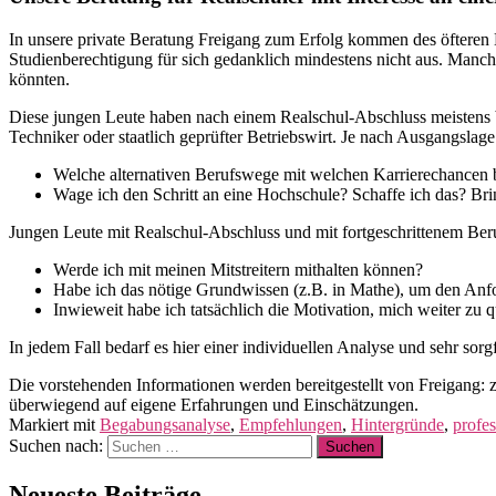
In unsere private Beratung Freigang zum Erfolg kommen des öfteren Ka
Studienberechtigung für sich gedanklich mindestens nicht aus. Manch
könnten.
Diese jungen Leute haben nach einem Realschul-Abschluss meistens ber
Techniker oder staatlich geprüfter Betriebswirt. Je nach Ausgangslag
Welche alternativen Berufswege mit welchen Karrierechancen bi
Wage ich den Schritt an eine Hochschule? Schaffe ich das? Bri
Jungen Leute mit Realschul-Abschluss und mit fortgeschrittenem Beru
Werde ich mit meinen Mitstreitern mithalten können?
Habe ich das nötige Grundwissen (z.B. in Mathe), um den Anf
Inwieweit habe ich tatsächlich die Motivation, mich weiter zu q
In jedem Fall bedarf es hier einer individuellen Analyse und sehr sorg
Die vorstehenden Informationen werden bereitgestellt von Freigang: z
überwiegend auf eigene Erfahrungen und Einschätzungen.
Markiert mit
Begabungsanalyse
,
Empfehlungen
,
Hintergründe
,
profes
Suchen nach:
Neueste Beiträge