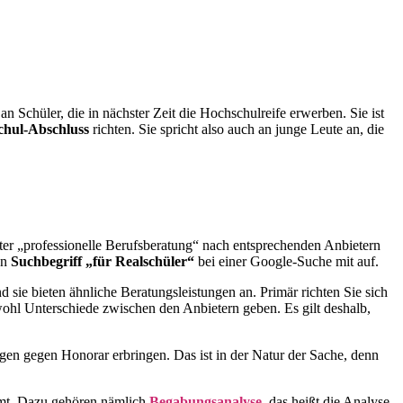
n Schüler, die in nächster Zeit die Hochschulreife erwerben. Sie ist
chul-Abschluss
richten. Sie spricht also auch an junge Leute an, die
ter „professionelle Berufsberatung“ nach entsprechenden Anbietern
en
Suchbegriff „für Realschüler“
bei einer Google-Suche mit auf.
 sie bieten ähnliche Beratungsleistungen an. Primär richten Sie sich
wohl Unterschiede zwischen den Anbietern geben. Es gilt deshalb,
ngen gegen Honorar erbringen. Das ist in der Natur der Sache, denn
mmt. Dazu gehören nämlich
Begabungsanalyse
, das heißt die Analyse