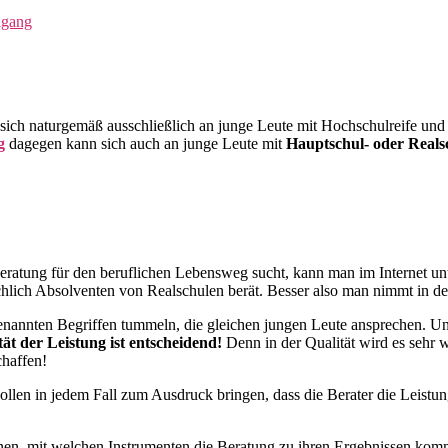
igang
 sich naturgemäß ausschließlich an junge Leute mit Hochschulreife und a
g
dagegen kann sich auch an junge Leute mit
Hauptschul- oder Reals
eratung für den beruflichen Lebensweg sucht, kann man im Internet un
hlich Absolventen von Realschulen berät. Besser also man nimmt in d
genannten Begriffen tummeln, die gleichen jungen Leute ansprechen. Und
tät der Leistung ist entscheidend!
Denn in der Qualität wird es sehr 
chaffen!
ollen in jedem Fall zum Ausdruck bringen, dass die Berater die Leistu
nen, mit welchen Instrumenten die Beratung zu ihren Ergebnissen ko