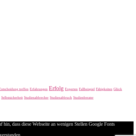
Erfolg
Entscheidung treffen
Erfahrungen
Experten
Fallbeispiel
Fähigkeiten
Glück
Selbstsicherheit
Studienabbrecher
Studienabbruch
Studienberater
f hin, dass diese Webseite an wenigen Stellen Google Fonts
verstanden.