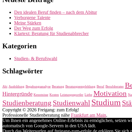
Den idealen Beruf finden – nach dem Abitur
Verborgene Talente
Meine Stärken
Der Weg zum Erfolg
Klartext: Beratung für Studienabbrecher
Kategorien
Studien- & Berufswahl
Schlagwörter
Be
Abi
Ausbildung
Begabungsanalyse
Beratung
Beratungsempfehlung
Beruf
Berufsberater
Motivation
Hintergründe
Kenntnisse
Kosten
Leistungssportler
Liebe
Na
Studium
Studienberatung
Studienwahl
Stä
Copyright © 2026 Freigang: zum Erfolg!
Professionelle Studienberatung nähe
Frankfurt am Main
.
Um Ihnen ein angenehmes Online-Erlebnis zu ermöglichen, setzen wir 
automatisch von Google-Servern in den USA lädt.
Durch das Weitersurfen auf freigang-zum-erfolg.de erklären Sie sic