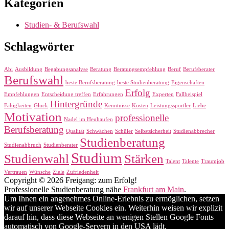
Kategorien
Studien- & Berufswahl
Schlagwörter
Abi
Ausbildung
Begabungsanalyse
Beratung
Beratungsempfehlung
Beruf
Berufsberater
Berufswahl
beste Berufsberatung
beste Studienberatung
Eigenschaften
Erfolg
Empfehlungen
Entscheidung treffen
Erfahrungen
Experten
Fallbeispiel
Hintergründe
Fähigkeiten
Glück
Kenntnisse
Kosten
Leistungssportler
Liebe
Motivation
professionelle
Nadel im Heuhaufen
Berufsberatung
Qualität
Schwächen
Schüler
Selbstsicherheit
Studienabbrecher
Studienberatung
Studienabbruch
Studienberater
Studium
Studienwahl
Stärken
Talent
Talente
Traumjob
Vertrauen
Wünsche
Ziele
Zufriedenheit
Copyright © 2026 Freigang: zum Erfolg!
Professionelle Studienberatung nähe
Frankfurt am Main
.
Um Ihnen ein angenehmes Online-Erlebnis zu ermöglichen, setzen
wir auf unserer Webseite Cookies ein. Weiterhin weisen wir explizit
darauf hin, dass diese Webseite an wenigen Stellen Google Fonts
automatisch von Google-Servern in den USA lädt.